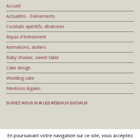
Accueil
Actualités - Evènements
COCKTAILS APÉRITIFS, DINATOIRES
Cocktails apéritifs, dînatoires
Repas d'évènement
Vous avez besoin d'organiser une réception, un
Animations, ateliers
apéritif ou un cocktail ?
Baby shower, sweet table
Cake design
Gourmandine mettra tout en œuvre pour que votre
Wedding cake
évènement soit une réussite.
Mentions légales
SUIVEZ NOUS SUR LES RÉSEAUX SOCIAUX
Cocktail froid, chaud, avec des animations...à
déguster sans modération !
En poursuivant votre navigation sur ce site, vous acceptez